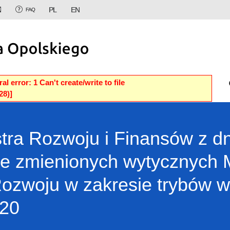
PL
EN
FAQ
error: 1 Can't create/write to file
28)]
tra Rozwoju i Finansów z d
ie zmienionych wytycznych M
i Rozwoju w zakresie trybów 
020