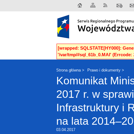
[wrapped: SQLSTATE[HY000]: General 
'/var/tmp/#sql_61b_0.MAI' (Errcode: 
Strona główna
Prawo i dokumenty
Komunikat Minis
2017 r. w spraw
Infrastruktury 
na lata 2014–2
03.04.2017