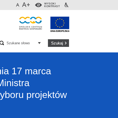
WYSOKI
KONTRAST
nia 17 marca
inistra
wyboru projektów