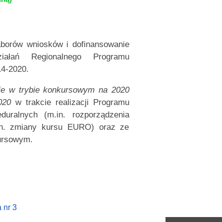
aborów wniosków i dofinansowanie
ziałań Regionalnego Programu
4-2020.
ie
w trybie konkursowym na 2020
020
w trakcie realizacji Programu
uralnych (m.in. rozporządzenia
.in. zmiany kursu EURO) oraz ze
kursowym.
 nr 3