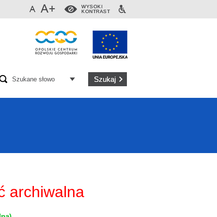
WYSOKI
KONTRAST
ć archiwalna
lną)