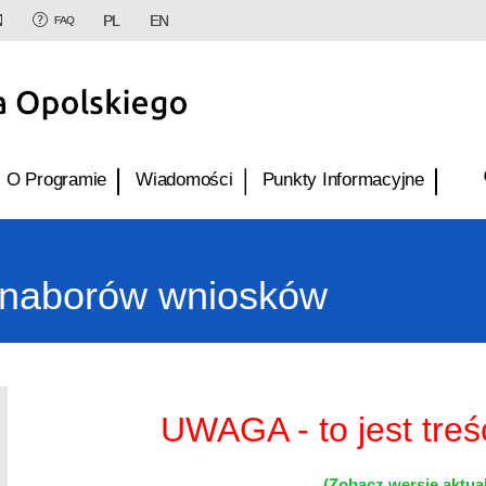
PL
EN
FAQ
O Programie
Wiadomości
Punkty Informacyjne
naborów wniosków
UWAGA - to jest treś
(Zobacz wersję aktua