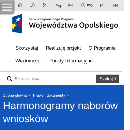
PL
EN
FAQ
Skorzystaj
Realizuję projekt
O Programie
Wiadomości
Punkty Informacyjne
Strona główna
Prawo i dokumenty
Harmonogramy naborów
wniosków