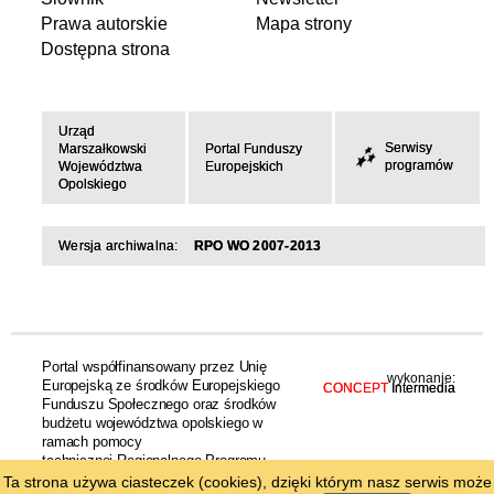
Prawa autorskie
Mapa strony
Dostępna strona
Urząd
Serwisy
Marszałkowski
Portal Funduszy
programów
Województwa
Europejskich
Opolskiego
Wersja archiwalna:
RPO WO 2007-2013
Portal współfinansowany przez Unię
wykonanie:
Europejską ze środków Europejskiego
CONCEPT
Intermedia
Funduszu Społecznego oraz środków
budżetu województwa opolskiego w
ramach pomocy
technicznej Regionalnego Programu
Operacyjnego Województwa Opolskiego
Ta strona używa ciasteczek (cookies), dzięki którym nasz serwis może