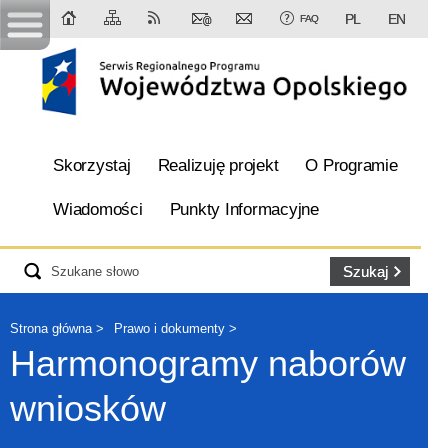
PL
EN
FAQ
Skorzystaj
Realizuję projekt
O Programie
Wiadomości
Punkty Informacyjne
Strona główna
Prawo i dokumenty
Harmonogramy naborów
wniosków