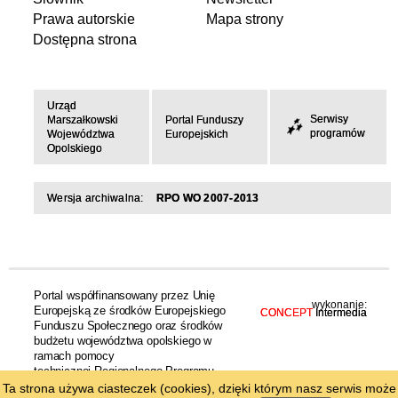
Prawa autorskie
Mapa strony
Dostępna strona
Urząd
Serwisy
Marszałkowski
Portal Funduszy
programów
Województwa
Europejskich
Opolskiego
Wersja archiwalna:
RPO WO 2007-2013
Portal współfinansowany przez Unię
wykonanie:
Europejską ze środków Europejskiego
CONCEPT
Intermedia
Funduszu Społecznego oraz środków
budżetu województwa opolskiego w
ramach pomocy
technicznej Regionalnego Programu
Operacyjnego Województwa Opolskiego
Ta strona używa ciasteczek (cookies), dzięki którym nasz serwis może