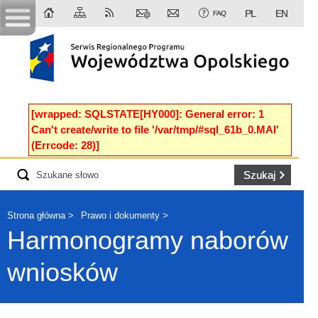
PL
EN
FAQ
[wrapped: SQLSTATE[HY000]: General error: 1
Can't create/write to file '/var/tmp/#sql_61b_0.MAI'
(Errcode: 28)]
Strona główna
Prawo i dokumenty
Harmonogramy naborów
wniosków