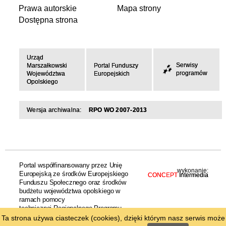
Prawa autorskie
Mapa strony
Dostępna strona
Urząd
Serwisy
Marszałkowski
Portal Funduszy
programów
Województwa
Europejskich
Opolskiego
Wersja archiwalna:
RPO WO 2007-2013
Portal współfinansowany przez Unię
wykonanie:
Europejską ze środków Europejskiego
CONCEPT
Intermedia
Funduszu Społecznego oraz środków
budżetu województwa opolskiego w
ramach pomocy
technicznej Regionalnego Programu
Operacyjnego Województwa Opolskiego
Ta strona używa ciasteczek (cookies), dzięki którym nasz serwis może
na lata 2014-2020