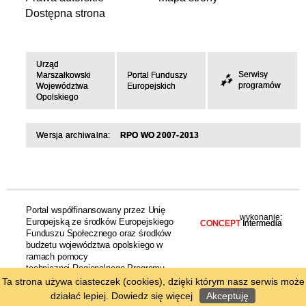
Dostępna strona
Urząd
Serwisy
Marszałkowski
Portal Funduszy
programów
Województwa
Europejskich
Opolskiego
Wersja archiwalna:
RPO WO 2007-2013
Portal współfinansowany przez Unię
wykonanie:
Europejską ze środków Europejskiego
CONCEPT
Intermedia
Funduszu Społecznego oraz środków
budżetu województwa opolskiego w
ramach pomocy
technicznej Regionalnego Programu
Operacyjnego Województwa Opolskiego
Ta strona używa ciasteczek (cookies), dzięki którym nasz serwis może
na lata 2014-2020
działać lepiej.
Dowiedz się więcej
Akceptuję