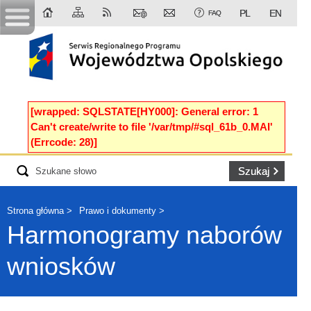
PL
EN
FAQ
[wrapped: SQLSTATE[HY000]: General error: 1
Can't create/write to file '/var/tmp/#sql_61b_0.MAI'
(Errcode: 28)]
Strona główna
Prawo i dokumenty
Harmonogramy naborów
wniosków