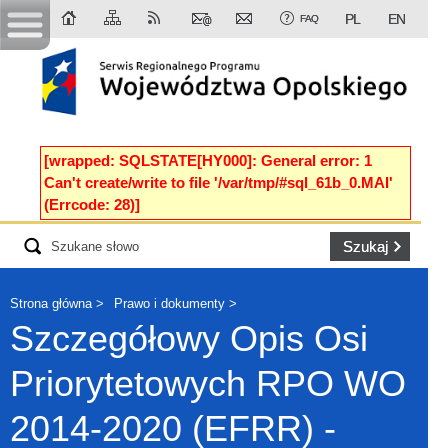
PL
EN
FAQ
[wrapped: SQLSTATE[HY000]: General error: 1
Can't create/write to file '/var/tmp/#sql_61b_0.MAI'
(Errcode: 28)]
Strona główna
Prawo i dokumenty
Szczegółowy Opis Osi
Priorytetowych RPO WO
2014-2020 (EFRR) -