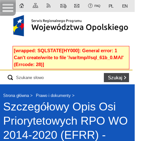
PL
EN
FAQ
[wrapped: SQLSTATE[HY000]: General error: 1
Can't create/write to file '/var/tmp/#sql_61b_0.MAI'
(Errcode: 28)]
Strona główna
Prawo i dokumenty
Szczegółowy Opis Osi
Priorytetowych RPO WO
2014-2020 (EFRR) -