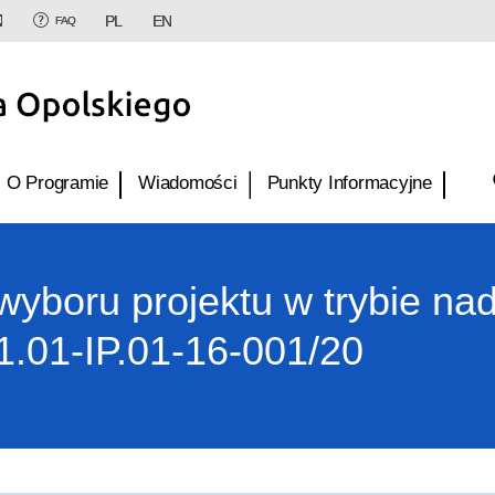
PL
EN
FAQ
O Programie
Wiadomości
Punkty Informacyjne
wyboru projektu w trybie n
.01-IP.01-16-001/20