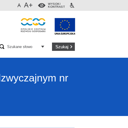
WYSOKI
KONTRAST
adzwyczajnym nr