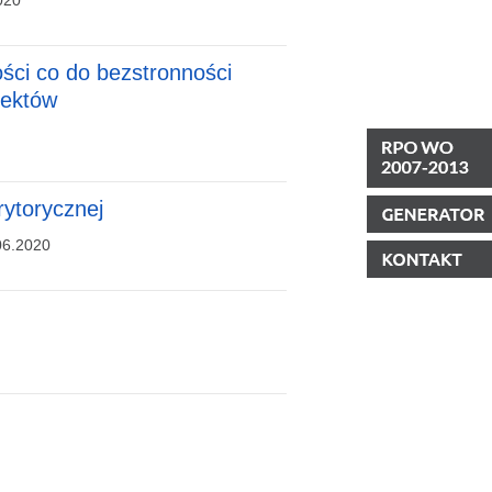
020
ści co do bezstronności
jektów
ytorycznej
06.2020