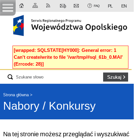
PL
EN
FAQ
[wrapped: SQLSTATE[HY000]: General error: 1
Can't create/write to file '/var/tmp/#sql_61b_0.MAI'
(Errcode: 28)]
Strona główna
Nabory / Konkursy
Na tej stronie możesz przeglądać i wyszukiwać