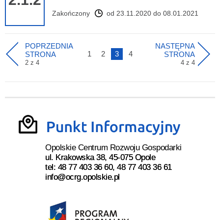
Zakończony
od 23.11.2020 do 08.01.2021
POPRZEDNIA
NASTĘPNA
1
2
3
4
STRONA
STRONA
2 z 4
4 z 4
Opolskie Centrum Rozwoju Gospodarki
ul. Krakowska 38, 45-075 Opole
tel: 48 77 403 36 60, 48 77 403 36 61
info@ocrg.opolskie.pl