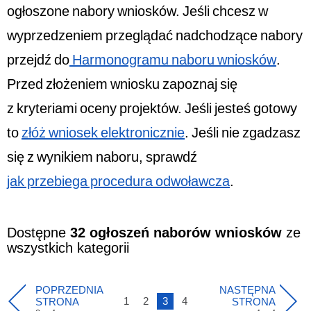
ogłoszone nabory wniosków. Jeśli chcesz w
wyprzedzeniem przeglądać nadchodzące nabory
przejdź do
Harmonogramu naboru wniosków
.
Przed złożeniem wniosku zapoznaj się
z
kryteriami oceny projektów
. Jeśli jesteś gotowy
to
złóż wniosek elektronicznie
. Jeśli nie zgadzasz
się z wynikiem naboru, sprawdź
jak przebiega procedura odwoławcza
.
Dostępne
32 ogłoszeń naborów wniosków
ze
wszystkich kategorii
POPRZEDNIA
NASTĘPNA
1
2
3
4
STRONA
STRONA